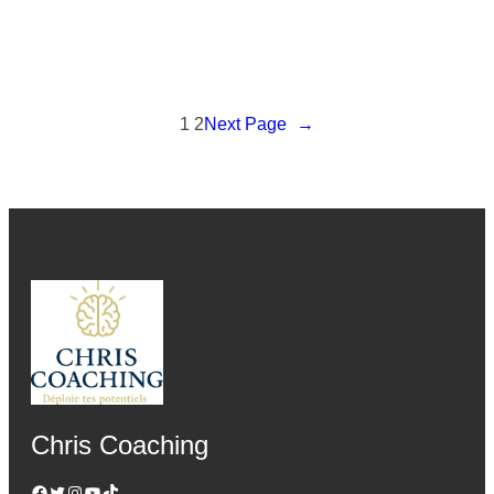
1
2
Next Page
→
Chris Coaching
Facebook
Twitter
Instagram
YouTube
TikTok